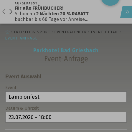
AUFGEPASST:
Für alle FRÜHBUCHER!
Schon ab
2 Nächten 20 % RABATT
buchbar bis 60 Tage vor Anreise…
STARTSEITE
FREIZEIT & SPORT
EVENTKALENDER
EVENT-DETAIL
EVENT-ANFRAGE
Parkhotel Bad Griesbach
Event-Anfrage
Event Auswahl
Event
Datum & Uhrzeit