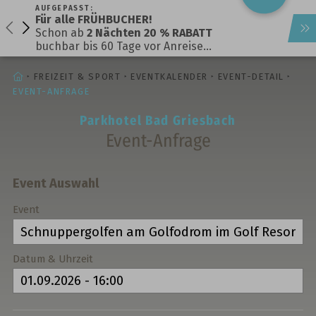
AUFGEPASST:
Für alle FRÜHBUCHER!
Schon ab
2 Nächten 20 % RABATT
buchbar bis 60 Tage vor Anreise…
STARTSEITE
FREIZEIT & SPORT
EVENTKALENDER
EVENT-DETAIL
EVENT-ANFRAGE
Parkhotel Bad Griesbach
Event-Anfrage
Event Auswahl
Event
Datum & Uhrzeit