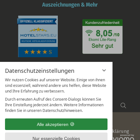
Auszeichnungen & Mehr
Datenschutzeinstellungen
Wir nutzen Cookies auf unserer Website. Einige von ihnen
sind essenziell, während andere uns helfen, diese Website
und Ihre Erfahrung zu verbessern.
Durch erneuten Aufruf des Consent-Dialogs können Sie
Suchbegriff
Ihre Einstellung jederzeit ändern. Weitere Informationen
Suche
eingeben
finden Sie in unseren Datenschutzhinweisen.
Alle akzeptieren
Impressum
Datenschutz
Datenschutzeinstellungen
Sitemap
AGB
Hinweisgeberschutz
Barrierefreiheitserklärung
vi
Nur essenzielle Cookies