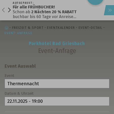
AUFGEPASST:
Für alle FRÜHBUCHER!
Schon ab
2 Nächten 20 % RABATT
buchbar bis 60 Tage vor Anreise…
STARTSEITE
FREIZEIT & SPORT
EVENTKALENDER
EVENT-DETAIL
EVENT-ANFRAGE
Parkhotel Bad Griesbach
Event-Anfrage
Event Auswahl
Event
Datum & Uhrzeit