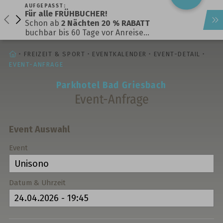
AUFGEPASST:
Für alle FRÜHBUCHER!
Schon ab
2 Nächten 20 % RABATT
buchbar bis 60 Tage vor Anreise…
STARTSEITE
FREIZEIT & SPORT
EVENTKALENDER
EVENT-DETAIL
EVENT-ANFRAGE
Parkhotel Bad Griesbach
Event-Anfrage
Event Auswahl
Event
Datum & Uhrzeit