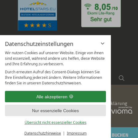
Datenschutzeinstellungen
Wir nutzen Cookies auf unserer Website. Einige von ihnen
sind essenziell, während andere uns helfen, diese Website
und Ihre Erfahrung zu verbessern.
Durch erneuten Aufruf des Consent-Dialogs können Sie
Suchbegriff
Ihre Einstellung jederzeit ändern. Weitere Informationen
Suche
eingeben
finden Sie in unseren Datenschutzhinweisen.
Alle akzeptieren
Impressum
Datenschutz
Datenschutzeinstellungen
Sitemap
AGB
Hinweisgeberschutz
Barrierefreiheitserklärung
vi
Nur essenzielle Cookies
G
Übersicht nicht essenzieller Cookies
Datenschutzhinweise
Impressum
ANFRAGEN
BUCHEN