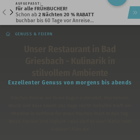
AUFGEPASST:
Für alle FRÜHBUCHER!
Schon ab
2 Nächten 20 % RABATT
buchbar bis 60 Tage vor Anreise…
STARTSEITE
GENUSS & FEIERN
Unser Restaurant in Bad
Griesbach - Kulinarik in
stilvollem Ambiente
Exzellenter Genuss von morgens bis abends
Frisches Rührei, vor Ihren Augen zubereitet. Marmelade,
Wurst und Käse soweit das Auge reicht. Geballte Kraft der
Vitamine in Saftform für einen frischen Start in den Tag.
Müsli, Flocken und Joghurt - was darf es sein? Natur oder
Erdbeer? Alles da!