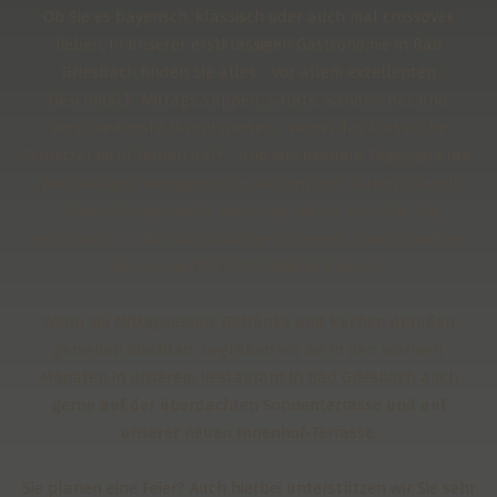
Ob Sie es bayerisch, klassisch oder auch mal crossover
lieben, in unserer erstklassigen Gastronomie in Bad
Griesbach finden Sie alles - vor allem exzellenten
Geschmack. Mittags Suppen, Salate, Sandwiches und
verschiedenste Hauptspeisen - wobei das klassische
Schnitzel nicht fehlen darf - und wechselnde Tagesgerichte.
Nachmittags hausgemachte Kuchen und Torten. Abends
abwechslungsreiche Menüs genießen und den Tag
entspannt an der Bar ausklingen lassen - das ist wahrer
Genuss im Parkhotel Bad Griesbach.
Wenn Sie Mittagsessen, Getränke und Kuchen draußen
genießen möchten, begrüßen wir Sie in den warmen
Monaten in unserem Restaurant in Bad Griesbach auch
gerne auf der überdachten Sonnenterrasse und auf
unserer neuen Innenhof-Terrasse.
Sie planen eine Feier? Auch hierbei unterstützen wir Sie sehr