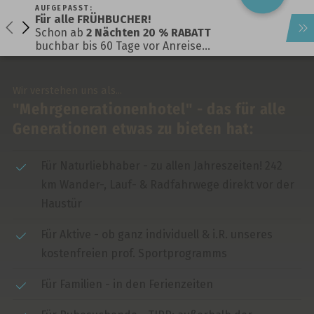
AUFGEPASST:
Für alle FRÜHBUCHER!
Schon ab
2 Nächten 20 % RABATT
buchbar bis 60 Tage vor Anreise…
Wir verstehen uns als...
"Mehrgenerationenhotel" - das für alle
Generationen etwas zu bieten hat:
Für Naturliebhaber - zu allen Jahreszeiten! 242
km Wander-, Lauf- & Radfahrwege direkt vor der
Haustür
Für Aktive - ob ganz individuell & i.R. unseres
kostenfreien prof. Sportprogramms
Für Familien - in den Ferienzeiten