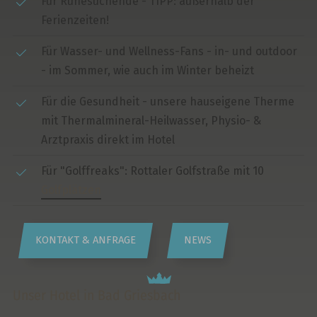
Für Ruhesuchende - TIPP: außerhalb der
Ferienzeiten!
Für Wasser- und Wellness-Fans - in- und outdoor
- im Sommer, wie auch im Winter beheizt
Für die Gesundheit - unsere hauseigene Therme
mit Thermalmineral-Heilwasser, Physio- &
Arztpraxis direkt im Hotel
Für "Golffreaks": Rottaler Golfstraße mit 10
Golfplätzen
KONTAKT & ANFRAGE
NEWS
Unser Hotel in Bad Griesbach