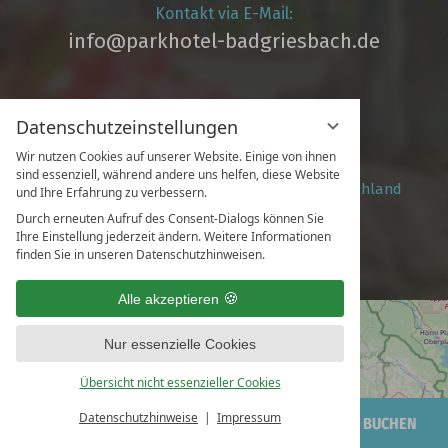
Kontakt via E-Mail:
info@parkhotel­-badgriesbach.de
Datenschutzeinstellungen
Parkhotel Bad Griesbach
Wir nutzen Cookies auf unserer Website. Einige von ihnen
AGH GmbH & Co. KG, Hotel
sind essenziell, während andere uns helfen, diese Website
Am Kurwald 10 / 94086 Bad Griesbach, Deutschland
und Ihre Erfahrung zu verbessern.
Durch erneuten Aufruf des Consent-Dialogs können Sie
Ihre Einstellung jederzeit ändern. Weitere Informationen
finden Sie in unseren Datenschutzhinweisen.
Facebook
Youtube
Instagram
Alle akzeptieren
Nur essenzielle Cookies
Übersicht nicht essenzieller Cookies
Datenschutzhinweise
Impressum
ANFRAGEN
BUCHEN