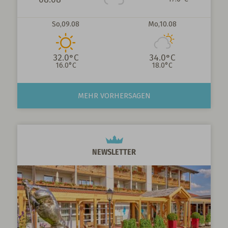
So,
09.08
Mo,
10.08
32.0°C
34.0°C
16.0°C
18.0°C
MEHR VORHERSAGEN
NEWSLETTER