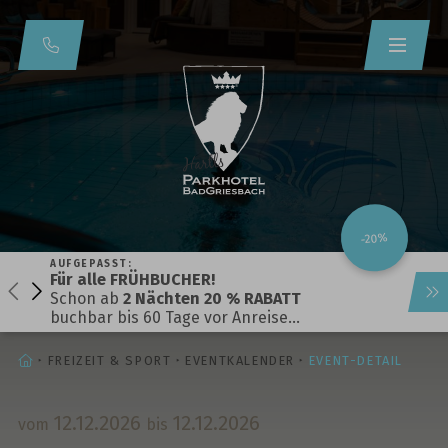
-20%
AUFGEPASST:
Für alle FRÜHBUCHER!
Schon ab
2 Nächten 20 % RABATT
buchbar bis 60 Tage vor Anreise…
STARTSEITE
FREIZEIT & SPORT
EVENTKALENDER
EVENT-DETAIL
12.
12.
2026
12.
12.
2026
vom
bis