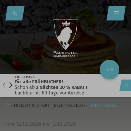
-20%
AUFGEPASST:
Für alle FRÜHBUCHER!
Schon ab
2 Nächten 20 % RABATT
buchbar bis 60 Tage vor Anreise…
STARTSEITE
FREIZEIT & SPORT
EVENTKALENDER
EVENT-DETAIL
12.
12.
2026
12.
12.
2026
vom
bis