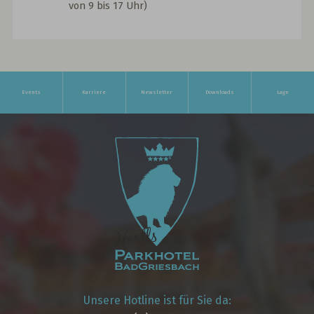
von 9 bis 17 Uhr)
Events
Karriere
Newsletter
Downloads
Lage
Unsere Hotline ist für Sie da: