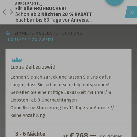
AUFGEPASST:
Für alle FRÜHBUCHER!
Schon ab
2 Nächten 20 % RABATT
buchbar bis 60 Tage vor Anreise…
STARTSEITE
ZIMMER & ANGEBOTE
BUCHUNG
LUXUS-ZEIT ZU ZWEIT!
Luxus-Zeit zu zweit!
Lehnen Sie sich zurück und lassen Sie uns dafür
sorgen, dass Sie sich mal so richtig entspannen!
Genießen Sie eine richtige Luxus-Zeit mit Ihrer/m
Liebsten- ab 3 Übernachtungen
Ohne Risiko: Stornierung bis 14 Tage vor Anreise //
keine Anzahlung
3
6
Nächte
€ 768,--
-
ab
pro Zimmer