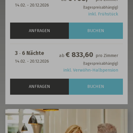
14.02.
-
20.12.2026
(tagespreisabhängig)
inkl. Frühstück
ANFRAGEN
BUCHEN
3
6
Nächte
€ 833,60
-
ab
pro Zimmer
14.02.
-
20.12.2026
(tagespreisabhängig)
inkl. Verwöhn-Halbpension
ANFRAGEN
BUCHEN