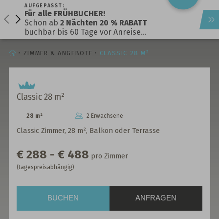
AUFGEPASST:
Für alle FRÜHBUCHER!
Schon ab
2 Nächten 20 % RABATT
buchbar bis 60 Tage vor Anreise…
STARTSEITE
ZIMMER & ANGEBOTE
CLASSIC 28 M²
Classic 28 m²
28 m²
2 Erwachsene
Classic Zimmer, 28 m², Balkon oder Terrasse
€ 288 - € 488
pro Zimmer
(tagespreisabhängig)
BUCHEN
ANFRAGEN