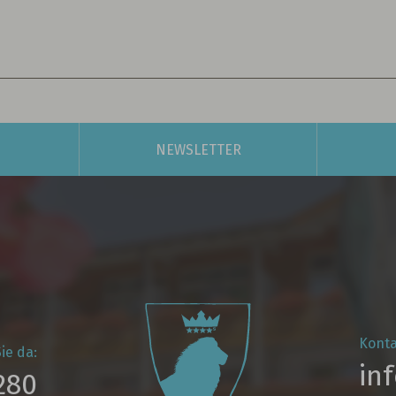
NEWSLETTER
Konta
ie da:
in
280