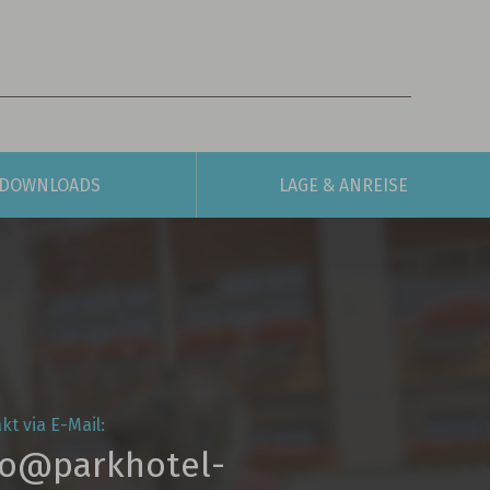
DOWNLOADS
LAGE
& ANREISE
kt via E-Mail:
fo@parkhotel­-