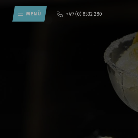
MENÜ
+49 (0) 8532 280