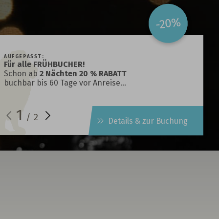
-20%
AUFGEPASST:
Für alle FRÜHBUCHER!
Schon ab
2 Nächten 20 % RABATT
buchbar bis 60 Tage vor Anreise…
1
/
2
Details & zur Buchung
t