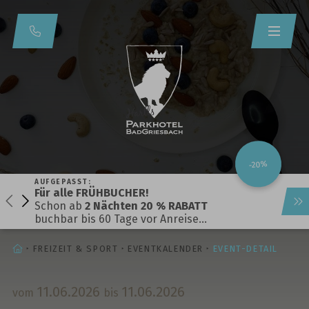
-20%
AUFGEPASST:
Für alle FRÜHBUCHER!
Schon ab
2 Nächten 20 % RABATT
buchbar bis 60 Tage vor Anreise…
STARTSEITE
FREIZEIT & SPORT
EVENTKALENDER
EVENT-DETAIL
11.
06.
2026
11.
06.
2026
vom
bis