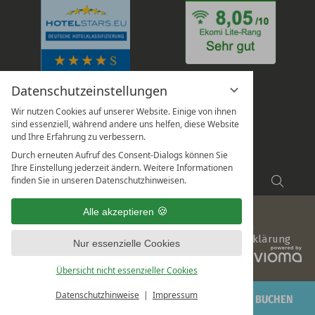
Datenschutzeinstellungen
Wir nutzen Cookies auf unserer Website. Einige von ihnen
sind essenziell, während andere uns helfen, diese Website
und Ihre Erfahrung zu verbessern.
Durch erneuten Aufruf des Consent-Dialogs können Sie
Ihre Einstellung jederzeit ändern. Weitere Informationen
Suchbegriff
Suche
finden Sie in unseren Datenschutzhinweisen.
eingeben
Alle akzeptieren
Impressum
Datenschutz
Datenschutzeinstellungen
Sitemap
AGB
Hinweisgeberschutz
Barrierefreiheitserklärung
Nur essenzielle Cookies
vi
G
Übersicht nicht essenzieller Cookies
Datenschutzhinweise
Impressum
ANFRAGEN
BUCHEN