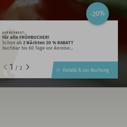
-20%
AUFGEPASST:
Für alle FRÜHBUCHER!
Schon ab
2 Nächten 20 % RABATT
buchbar bis 60 Tage vor Anreise…
1
/
2
Details & zur Buchung
t