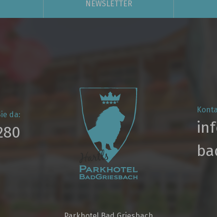
NEWSLETTER
Konta
ie da:
in
280
ba
Parkhotel Bad Griesbach