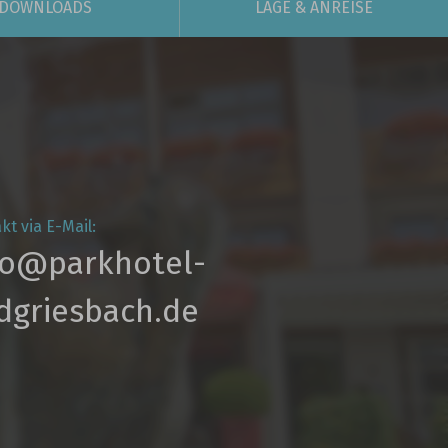
DOWNLOADS
LAGE
& ANREISE
kt via E-Mail:
fo@parkhotel­-
dgriesbach.de