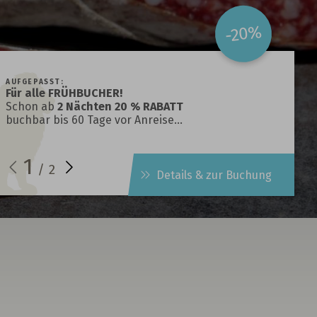
-20%
AUFGEPASST:
Für alle FRÜHBUCHER!
Schon ab
2 Nächten 20 % RABATT
buchbar bis 60 Tage vor Anreise…
1
/
2
Details & zur Buchung
t