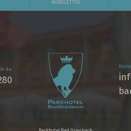
NEWSLETTER
Konta
ie da:
in
280
ba
Parkhotel Bad Griesbach