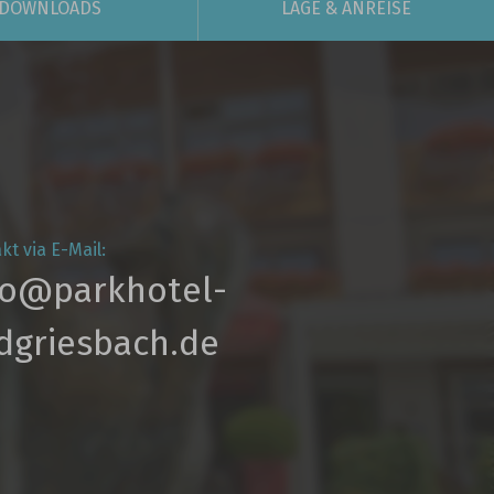
DOWNLOADS
LAGE
& ANREISE
kt via E-Mail:
fo@parkhotel­-
dgriesbach.de