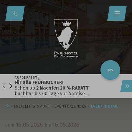
-20%
AUFGEPASST:
Für alle FRÜHBUCHER!
Schon ab
2 Nächten 20 % RABATT
buchbar bis 60 Tage vor Anreise…
STARTSEITE
FREIZEIT & SPORT
EVENTKALENDER
EVENT-DETAIL
16.
05.
2026
16.
05.
2026
vom
bis