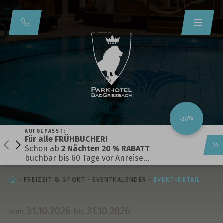
-20%
AUFGEPASST:
Für alle FRÜHBUCHER!
Schon ab
2 Nächten 20 % RABATT
buchbar bis 60 Tage vor Anreise…
STARTSEITE
FREIZEIT & SPORT
EVENTKALENDER
EVENT-DETAIL
31.
10.
2026
31.
10.
2026
vom
bis