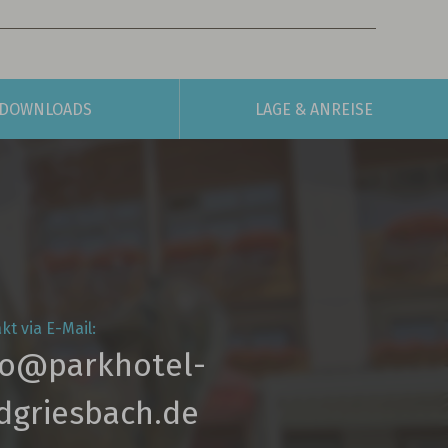
DOWNLOADS
LAGE
& ANREISE
kt via E-Mail:
fo@parkhotel­-
dgriesbach.de