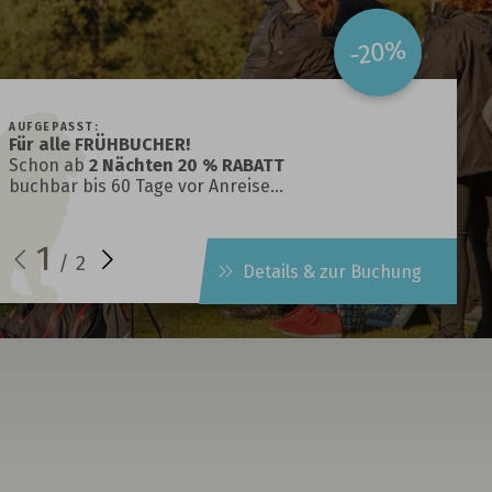
-20%
AUFGEPASST:
Für alle FRÜHBUCHER!
Schon ab
2 Nächten 20 % RABATT
buchbar bis 60 Tage vor Anreise…
1
/
2
Details & zur Buchung
t