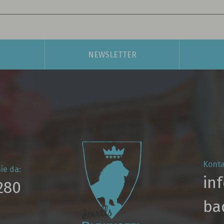
NEWSLETTER
Konta
ie da:
in
280
ba