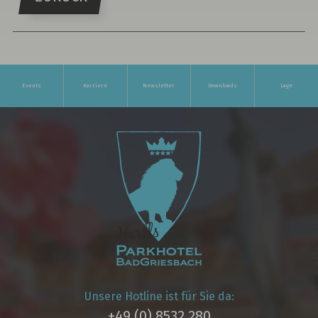
Events
Karriere
Newsletter
Downloads
Lage
Unsere Hotline ist für Sie da:
+49 (0) 8532 280