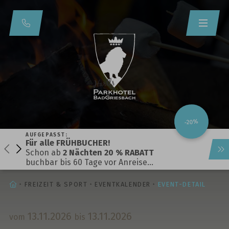
-20%
AUFGEPASST:
Für alle FRÜHBUCHER!
Schon ab
2 Nächten 20 % RABATT
buchbar bis 60 Tage vor Anreise…
STARTSEITE
FREIZEIT & SPORT
EVENTKALENDER
EVENT-DETAIL
13.
11.
2026
13.
11.
2026
vom
bis