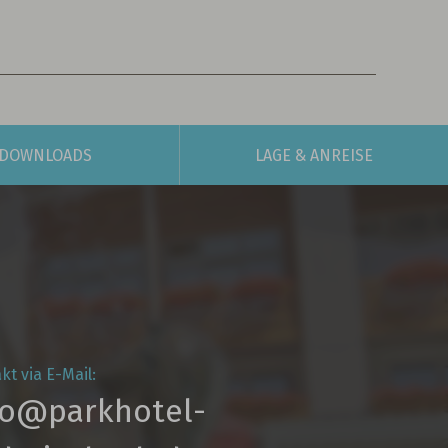
DOWNLOADS
LAGE
& ANREISE
kt via E-Mail:
fo@parkhotel­-