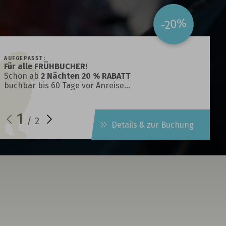
-20%
AUFGEPASST:
Für alle FRÜHBUCHER!
Schon ab
2 Nächten 20 % RABATT
buchbar bis 60 Tage vor Anreise…
1
/
2
Details & zur Buchung
t