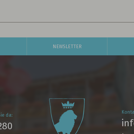
NEWSLETTER
Konta
ie da:
in
280