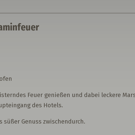
aminfeuer
rofen
isterndes Feuer genießen und dabei leckere Marsh
pteingang des Hotels.
ls süßer Genuss zwischendurch.