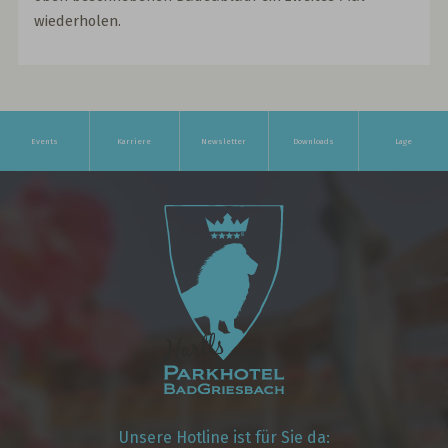
wiederholen.
Events
Karriere
Newsletter
Downloads
Lage
Unsere Hotline ist für Sie da: