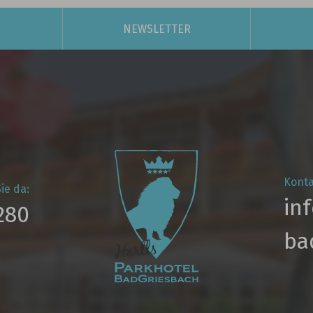
NEWSLETTER
Konta
ie da:
in
280
ba