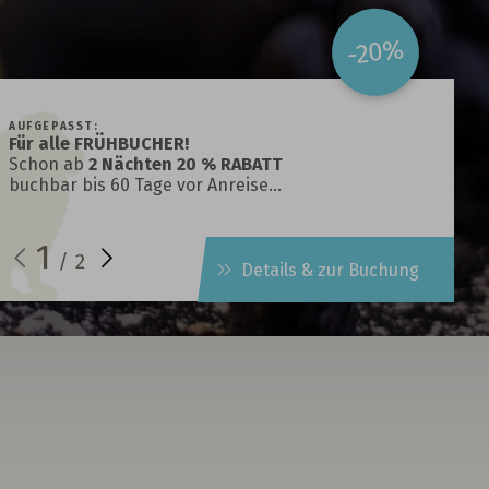
-20%
AUFGEPASST:
Für alle FRÜHBUCHER!
Schon ab
2 Nächten 20 % RABATT
buchbar bis 60 Tage vor Anreise…
1
/
2
Details & zur Buchung
t