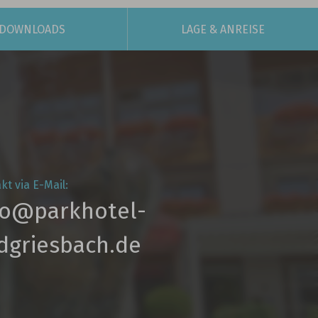
DOWNLOADS
LAGE
& ANREISE
kt via E-Mail:
fo@parkhotel­-
dgriesbach.de