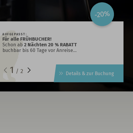
-20%
AUFGEPASST:
Für alle FRÜHBUCHER!
Schon ab
2 Nächten 20 % RABATT
buchbar bis 60 Tage vor Anreise…
1
/
2
Details & zur Buchung
t